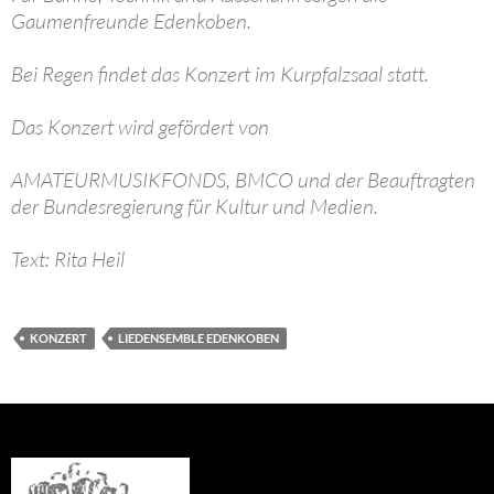
Gaumenfreunde Edenkoben.
Bei Regen findet das Konzert im Kurpfalzsaal statt.
Das Konzert wird gefördert von
AMATEURMUSIKFONDS, BMCO und der Beauftragten
der Bundesregierung für Kultur und Medien.
Text: Rita Heil
KONZERT
LIEDENSEMBLE EDENKOBEN