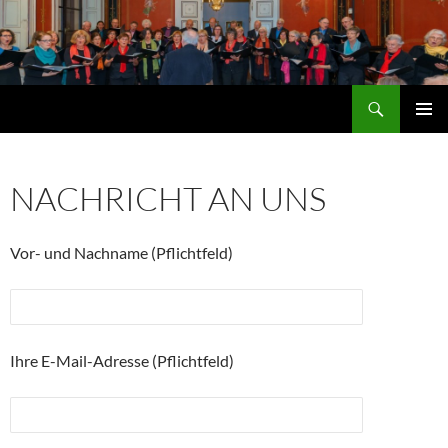
Zum
Inhalt
springen
Suchen
Lied-Ensemble Edenkoben
PRIMÄR
MENÜ
NACHRICHT AN UNS
Vor- und Nachname (Pflichtfeld)
Ihre E-Mail-Adresse (Pflichtfeld)