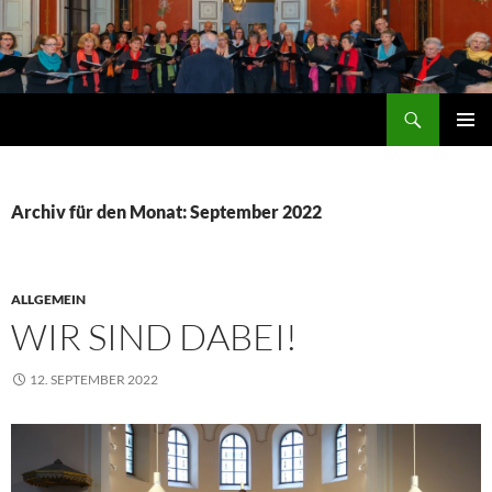
Zum
Inhalt
springen
Suchen
Lied-Ensemble Edenkoben
PRIMÄR
MENÜ
Archiv für den Monat: September 2022
ALLGEMEIN
WIR SIND DABEI!
12. SEPTEMBER 2022