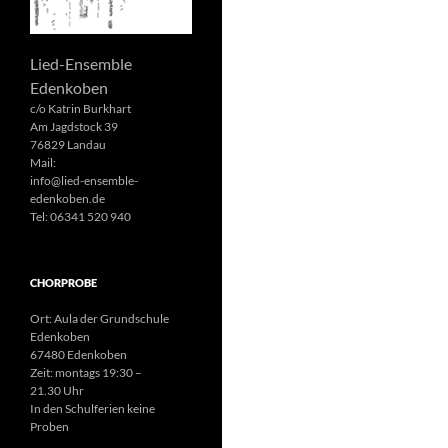
Lied-Ensemble
Edenkoben
c/o Katrin Burkhart
Am Jagdstock 39
76829 Landau
Mail:
info@lied-ensemble-
edenkoben.de
Tel: 06341 520 940
CHORPROBE
Ort: Aula der Grundschule
Edenkoben
67480 Edenkoben
Zeit: montags 19:30 –
21.30 Uhr
In den Schulferien keine
Proben