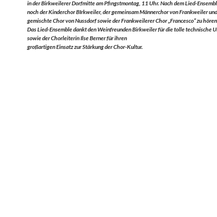
in der Birkweilerer Dorfmitte am Pfingstmontag,
11 Uhr. Nach dem Lied-Ensemb
noch der Kinderchor BIrkweiler, der gemeinsam Männerchor von Frankweiler und
gemischte Chor von Nussdorf sowie der Frankweilerer Chor „Francesco“ zu hören
Das Lied-Ensemble dankt den Weinfreunden Birkweiler für die tolle technische 
sowie der Chorleiterin Ilse Berner für ihren
großartigen Einsatz zur Stärkung der Chor-Kultur.