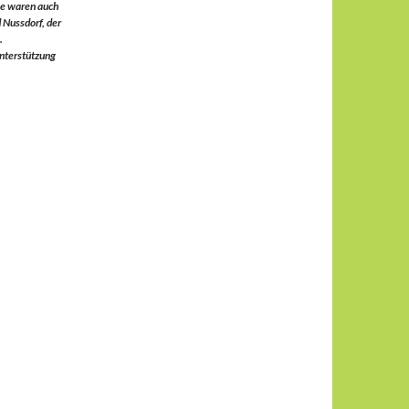
le waren auch
 Nussdorf, der
.
Unterstützung