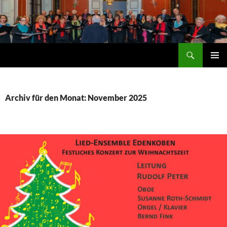
Zum
Inhalt
springen
Suchen
Lied-Ensemble Edenkoben
PRIMÄR
MENÜ
Archiv für den Monat: November 2025