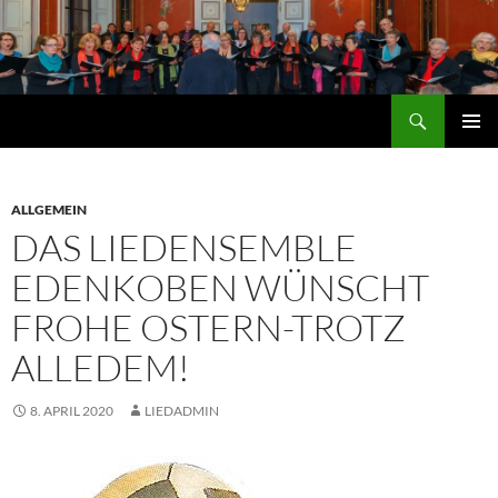
Zum
Inhalt
springen
Suchen
Lied-Ensemble Edenkoben
PRIMÄR
MENÜ
ALLGEMEIN
DAS LIEDENSEMBLE
EDENKOBEN WÜNSCHT
FROHE OSTERN-TROTZ
ALLEDEM!
8. APRIL 2020
LIEDADMIN