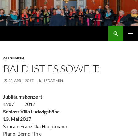
Zum
Inhalt
springen
Suchen
Lied-Ensemble Edenkoben
PRIMÄR
MENÜ
ALLGEMEIN
BALD IST ES SOWEIT:
25. APRIL 2017
LIEDADMIN
Jubiläumskonzert
1987 2017
Schloss Villa Ludwigshöhe
13. Mai 2017
Sopran: Franziska Hauptmann
Piano: Bernd Fink